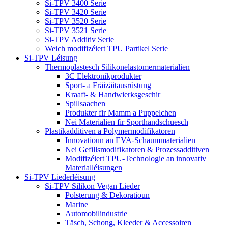
Si-TPV 3400 Serie
Si-TPV 3420 Serie
Si-TPV 3520 Serie
Si-TPV 3521 Serie
Si-TPV Additiv Serie
Weich modifizéiert TPU Partikel Serie
Si-TPV Léisung
Thermoplastesch Silikonelastomermaterialien
3C Elektronikprodukter
Sport- a Fräizäitausrüstung
Kraaft- & Handwierksgeschir
Spillsaachen
Produkter fir Mamm a Puppelchen
Nei Materialien fir Sporthandschuesch
Plastikadditiven a Polymermodifikatoren
Innovatioun an EVA-Schaummaterialien
Nei Gefillsmodifikatoren & Prozessadditiven
Modifizéiert TPU-Technologie an innovativ
Materialléisungen
Si-TPV Liederléisung
Si-TPV Silikon Vegan Lieder
Polsterung & Dekoratioun
Marine
Automobilindustrie
Täsch, Schong, Kleeder & Accessoiren