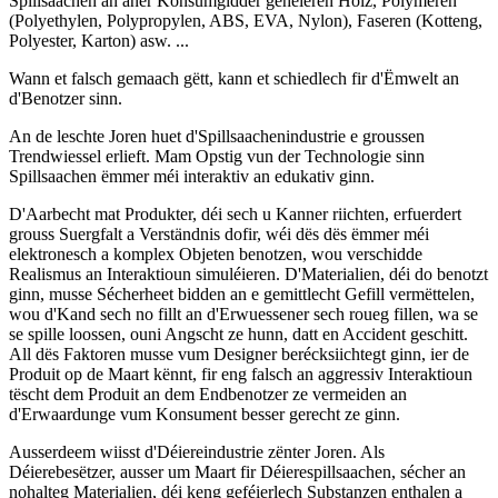
Spillsaachen an aner Konsumgidder gehéieren Holz, Polymeren
(Polyethylen, Polypropylen, ABS, EVA, Nylon), Faseren (Kotteng,
Polyester, Karton) asw. ...
Wann et falsch gemaach gëtt, kann et schiedlech fir d'Ëmwelt an
d'Benotzer sinn.
An de leschte Joren huet d'Spillsaachenindustrie e groussen
Trendwiessel erlieft. Mam Opstig vun der Technologie sinn
Spillsaachen ëmmer méi interaktiv an edukativ ginn.
D'Aarbecht mat Produkter, déi sech u Kanner riichten, erfuerdert
grouss Suergfalt a Verständnis dofir, wéi dës dës ëmmer méi
elektronesch a komplex Objeten benotzen, wou verschidde
Realismus an Interaktioun simuléieren. D'Materialien, déi do benotzt
ginn, musse Sécherheet bidden an e gemittlecht Gefill vermëttelen,
wou d'Kand sech no fillt an d'Erwuessener sech roueg fillen, wa se
se spille loossen, ouni Angscht ze hunn, datt en Accident geschitt.
All dës Faktoren musse vum Designer berécksiichtegt ginn, ier de
Produit op de Maart kënnt, fir eng falsch an aggressiv Interaktioun
tëscht dem Produit an dem Endbenotzer ze vermeiden an
d'Erwaardunge vum Konsument besser gerecht ze ginn.
Ausserdeem wiisst d'Déiereindustrie zënter Joren. Als
Déierebesëtzer, ausser um Maart fir Déierespillsaachen, sécher an
nohalteg Materialien, déi keng geféierlech Substanzen enthalen a