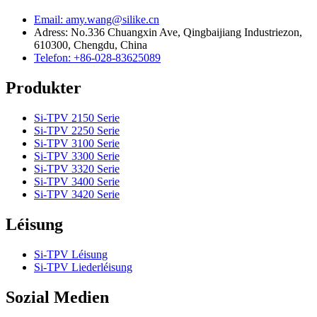
Email: amy.wang@silike.cn
Adress: No.336 Chuangxin Ave, Qingbaijiang Industriezon,
610300, Chengdu, China
Telefon: +86-028-83625089
Produkter
Si-TPV 2150 Serie
Si-TPV 2250 Serie
Si-TPV 3100 Serie
Si-TPV 3300 Serie
Si-TPV 3320 Serie
Si-TPV 3400 Serie
Si-TPV 3420 Serie
Léisung
Si-TPV Léisung
Si-TPV Liederléisung
Sozial Medien