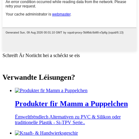
Schreift Är Noriicht hei a schéckt se eis
Verwandte Léisungen?
Produkter fir Mamm a Puppelchen
Ëmweltfrëndlech Alternativen zu PVC & Silikon oder
traditionelle Plastik - Si-TPV Serie..