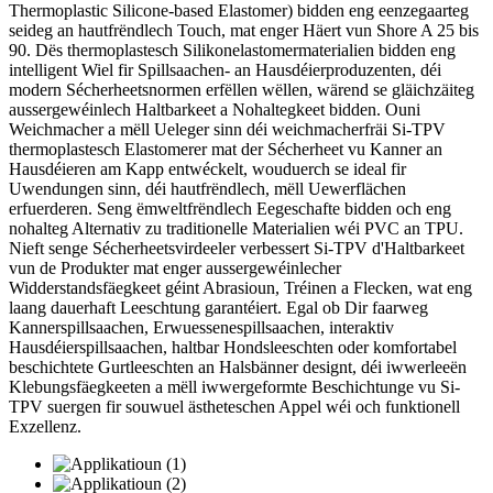
Thermoplastic Silicone-based Elastomer) bidden eng eenzegaarteg
seideg an hautfrëndlech Touch, mat enger Häert vun Shore A 25 bis
90. Dës thermoplastesch Silikonelastomermaterialien bidden eng
intelligent Wiel fir Spillsaachen- an Hausdéierproduzenten, déi
modern Sécherheetsnormen erfëllen wëllen, wärend se gläichzäiteg
aussergewéinlech Haltbarkeet a Nohaltegkeet bidden. Ouni
Weichmacher a mëll Ueleger sinn déi weichmacherfräi Si-TPV
thermoplastesch Elastomerer mat der Sécherheet vu Kanner an
Hausdéieren am Kapp entwéckelt, wouduerch se ideal fir
Uwendungen sinn, déi hautfrëndlech, mëll Uewerflächen
erfuerderen. Seng ëmweltfrëndlech Eegeschafte bidden och eng
nohalteg Alternativ zu traditionelle Materialien wéi PVC an TPU.
Nieft senge Sécherheetsvirdeeler verbessert Si-TPV d'Haltbarkeet
vun de Produkter mat enger aussergewéinlecher
Widderstandsfäegkeet géint Abrasioun, Tréinen a Flecken, wat eng
laang dauerhaft Leeschtung garantéiert. Egal ob Dir faarweg
Kannerspillsaachen, Erwuessenespillsaachen, interaktiv
Hausdéierspillsaachen, haltbar Hondsleeschten oder komfortabel
beschichtete Gurtleeschten an Halsbänner designt, déi iwwerleeën
Klebungsfäegkeeten a mëll iwwergeformte Beschichtunge vu Si-
TPV suergen fir souwuel ästheteschen Appel wéi och funktionell
Exzellenz.