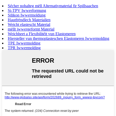
Sécher nohalteg mëll Alternativmaterial fir Spillsaachen
Si-TPV Iwwerformung
Silikon Iwwermoldung
Hautfrëndlech Materialien
Weicht elastescht Material
mëllt iwwergeformt Material
Weichheet a Flexibilitéit vun Elastomeren
Hiersteller vun thermoplasteschen Elastomeren Iwwermolding
TPE Iwwermolding
TPR Iwwermolding