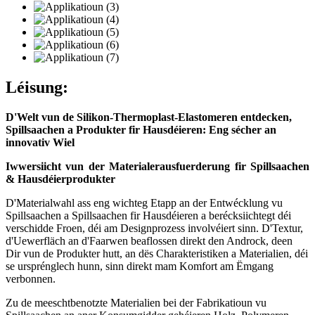
Léisung:
D'Welt vun de Silikon-Thermoplast-Elastomeren entdecken,
Spillsaachen a Produkter fir Hausdéieren: Eng sécher an
innovativ Wiel
Iwwersiicht vun der Materialerausfuerderung fir Spillsaachen
& Hausdéierprodukter
D'Materialwahl ass eng wichteg Etapp an der Entwécklung vu
Spillsaachen a Spillsaachen fir Hausdéieren a berécksiichtegt déi
verschidde Froen, déi am Designprozess involvéiert sinn. D'Textur,
d'Uewerfläch an d'Faarwen beaflossen direkt den Androck, deen
Dir vun de Produkter hutt, an dës Charakteristiken a Materialien, déi
se ursprénglech hunn, sinn direkt mam Komfort am Ëmgang
verbonnen.
Zu de meeschtbenotzte Materialien bei der Fabrikatioun vu