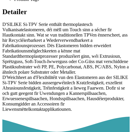
Detailer
D'SILIKE Si-TPV Serie enthält thermoplastesch
Vulkanisatelastomeren, déi mëll um Touch sinn a sécher fir
Hautkontakt sinn. Wat se vun traditionellen TPVen ënnerscheet, ass
hir Recycléierbarkeet a Wiederverwendbarkeet a
Fabrikatiounsprozesser. Dës Elastomeren bidden erweidert
Fabrikatiounsméiglechkeeten a kënne mat
Standardthermoplastprozesser produzéiert ginn, wéi Extrusioun,
Sprëtzguss, Soft-Touch-Iwwerguss oder Co-Giiss mat verschiddene
Plastiksubstrater wéi PP, PE, Polycarbonat, ABS, PC/ABS, Nylon a
ähnlech polare Substrater oder Metaller.
D'Weichheet an d'Flexibilitéit vun den Elastomeren aus der SILIKE
Si-TPV Serie bidden aussergewéinlech Kratzfestigkeit, exzellent
Abrasiounsfestigkeit, Tréinfestigkeit a lieweg Faarwen. Dofir si se
och gutt geegent fir Uwendungen a Kannerspillsaachen,
Erwuessenespillsaachen, Hondsspillsaachen, Hausdéierprodukter,
Konsumgidder an Accessoiren fir
Liewensmëttelkontaktapplikatiounen.