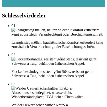
Schlësselvirdeeler
01
Laangfristeg mëllen, hautfrëndleche Komfort erfuerdert keng
zousätzlech Veraarbechtung oder Beschichtungsschrëtt.
02
Fleckenbeständeg, resistent géint Stëbs, resistent géint
Schweess a Talg, behält den ästheteschen Appel.
03
Weider Uewerflächenhaltbar Kratz- a