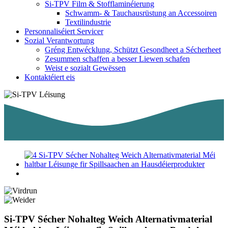
Si-TPV Film & Stofflaminéierung
Schwamm- & Tauchausrüstung an Accessoiren
Textilindustrie
Personnaliséiert Servicer
Sozial Verantwortung
Gréng Entwécklung, Schützt Gesondheet a Sécherheet
Zesummen schaffen a besser Liewen schafen
Weist e sozialt Gewëssen
Kontaktéiert eis
Si-TPV Sécher Nohalteg Weich Alternativmaterial