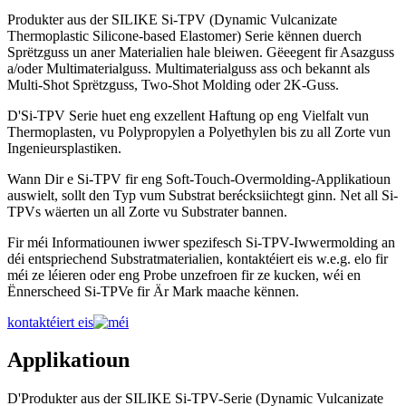
Produkter aus der SILIKE Si-TPV (Dynamic Vulcanizate
Thermoplastic Silicone-based Elastomer) Serie kënnen duerch
Sprëtzguss un aner Materialien hale bleiwen. Gëeegent fir Asazguss
a/oder Multimaterialguss. Multimaterialguss ass och bekannt als
Multi-Shot Sprëtzguss, Two-Shot Molding oder 2K-Guss.
D'Si-TPV Serie huet eng exzellent Haftung op eng Vielfalt vun
Thermoplasten, vu Polypropylen a Polyethylen bis zu all Zorte vun
Ingenieursplastiken.
Wann Dir e Si-TPV fir eng Soft-Touch-Overmolding-Applikatioun
auswielt, sollt den Typ vum Substrat berécksiichtegt ginn. Net all Si-
TPVs wäerten un all Zorte vu Substrater bannen.
Fir méi Informatiounen iwwer spezifesch Si-TPV-Iwwermolding an
déi entspriechend Substratmaterialien, kontaktéiert eis w.e.g. elo fir
méi ze léieren oder eng Probe unzefroen fir ze kucken, wéi en
Ënnerscheed Si-TPVe fir Är Mark maache kënnen.
kontaktéiert eis
Applikatioun
D'Produkter aus der SILIKE Si-TPV-Serie (Dynamic Vulcanizate