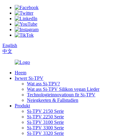
English
中文
Heem
Iwwer Si-TPV
Wat ass Si-TPV?
Wat ass Si-TPV Silikon vegan Lieder
Technologieinnovatioun fir Si-TPV
Neiegkeeten & Fallstudien
Produkt
Si-TPV 2150 Serie
Si-TPV 2250 Serie
Si-TPV 3100 Serie
Si-TPV 3300 Serie
Si-TPV 3320 Serie