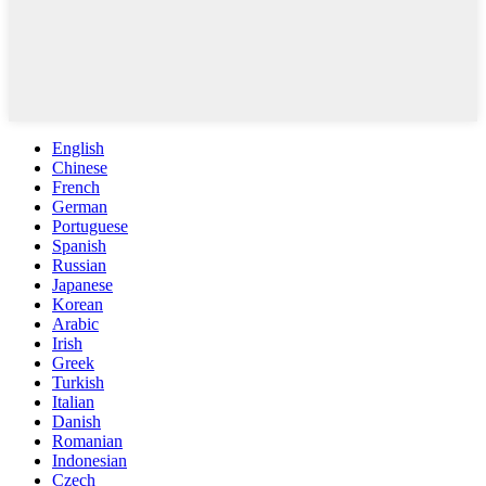
English
Chinese
French
German
Portuguese
Spanish
Russian
Japanese
Korean
Arabic
Irish
Greek
Turkish
Italian
Danish
Romanian
Indonesian
Czech