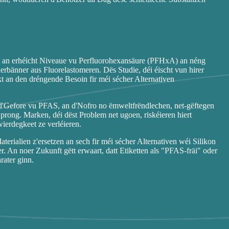
t an erhéicht Niveaue vu Perfluorohexansäure (PFHxA) an néng
erbänner aus Fluorelastomeren. Dës Studie, déi éischt vun hirer
t an den dréngende Besoin fir méi sécher Alternativen
Gefore vu PFAS, an d'Nofro no ëmweltfrëndlechen, net-gëftegen
prong. Marken, déi dëst Problem net ugoen, riskéieren hiert
ierdegkeet ze verléieren.
rialien z'ersetzen an sech fir méi sécher Alternativen wéi Silikon
. An noer Zukunft gëtt erwaart, datt Etiketten als "PFAS-fräi" oder
rater ginn.