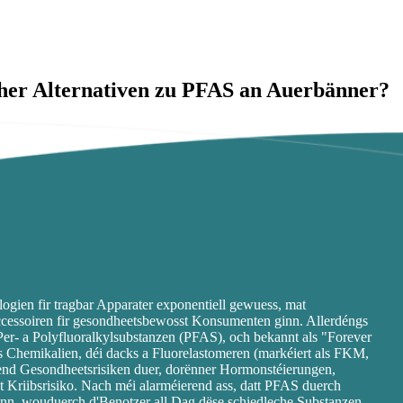
cher Alternativen zu PFAS an Auerbänner?
logien fir tragbar Apparater exponentiell gewuess, mat
Accessoiren fir gesondheetsbewosst Konsumenten ginn. Allerdéngs
er- a Polyfluoralkylsubstanzen (PFAS), och bekannt als "Forever
ës Chemikalien, déi dacks a Fluorelastomeren (markéiert als FKM,
nd Gesondheetsrisiken duer, dorënner Hormonstéierungen,
t Kriibsrisiko. Nach méi alarméierend ass, datt PFAS duerch
nn, wouduerch d'Benotzer all Dag dëse schiedleche Substanzen