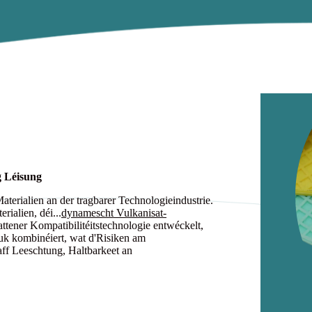
g Léisung
Materialien an der tragbarer Technologieindustrie.
ialien, déi...
dynamescht Vulkanisat-
attener Kompatibilitéitstechnologie entwéckelt,
huk kombinéiert, wat d'Risiken am
ff Leeschtung, Haltbarkeet an