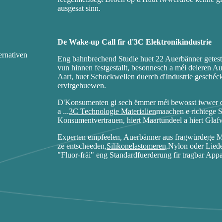
ausgesat sinn.
De Wake-up Call fir d'3C Elektronikindustrie
Eng bahnbrechend Studie huet 22 Auerbänner getes
vun hinnen festgestallt, besonnesch a méi deieren Au
Aart, huet Schockwellen duerch d'Industrie geschéck
ervirgehuewen.
D'Konsumenten gi sech ëmmer méi bewosst iwwer d'
a ...
3C Technologie Materialien
maachen e richtege S
Konsumentvertrauen, hiert Maartundeel a hiert Glafw
Experten empfeelen, Auerbänner aus fragwürdege Mate
ze entscheeden,
Silikonelastomeren,
Nylon oder Lieder
"Fluor-fräi" eng Standardfuerderung fir tragbar Appa