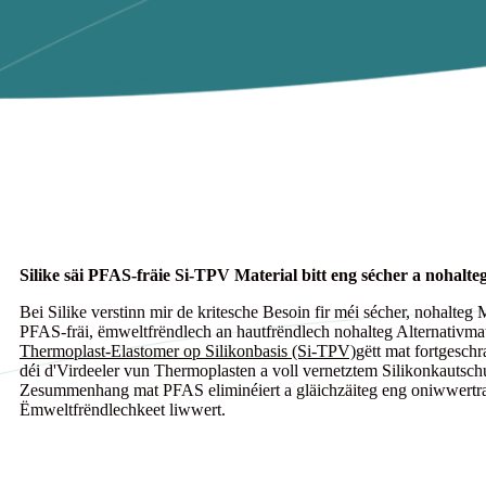
Silike säi PFAS-fräie Si-TPV Material bitt eng sécher a nohalte
Bei Silike verstinn mir de kritesche Besoin fir méi sécher, nohalteg 
PFAS-fräi, ëmweltfrëndlech an hautfrëndlech nohalteg Alternativmater
Thermoplast-Elastomer op Silikonbasis (Si-TPV)
gëtt mat fortgeschr
déi d'Virdeeler vun Thermoplasten a voll vernetztem Silikonkautsc
Zesummenhang mat PFAS eliminéiert a gläichzäiteg eng oniwwertra
Ëmweltfrëndlechkeet liwwert.