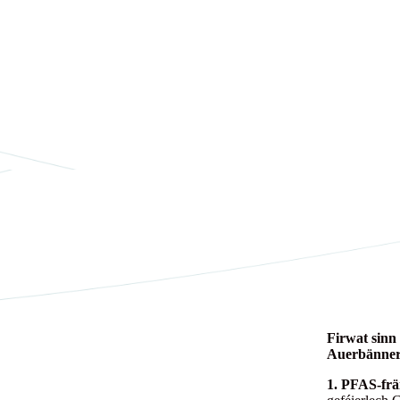
Firwat sinn
Auerbänne
1. PFAS-frä