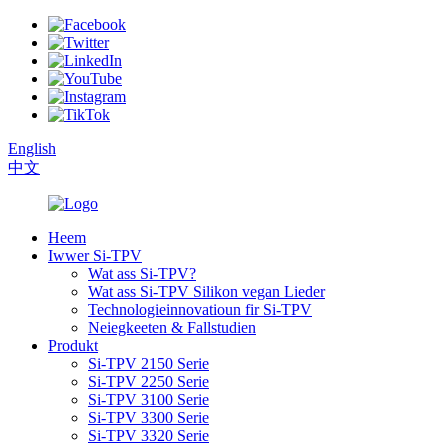
English
中文
Heem
Iwwer Si-TPV
Wat ass Si-TPV?
Wat ass Si-TPV Silikon vegan Lieder
Technologieinnovatioun fir Si-TPV
Neiegkeeten & Fallstudien
Produkt
Si-TPV 2150 Serie
Si-TPV 2250 Serie
Si-TPV 3100 Serie
Si-TPV 3300 Serie
Si-TPV 3320 Serie