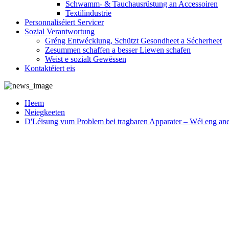
Schwamm- & Tauchausrüstung an Accessoiren
Textilindustrie
Personnaliséiert Servicer
Sozial Verantwortung
Gréng Entwécklung, Schützt Gesondheet a Sécherheet
Zesummen schaffen a besser Liewen schafen
Weist e sozialt Gewëssen
Kontaktéiert eis
Heem
Neiegkeeten
D'Léisung vum Problem bei tragbaren Apparater – Wéi eng ane