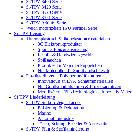
Si-TPV 3400 Serie
Si-TPV 3420 Serie
Si-TPV 3520 Serie
Si-TPV 3521 Serie
Si-TPV Additiv Serie
Weich modifizéiert TPU Partikel Serie
Si-TPV Léisung
Thermoplastesch Silikonelastomermaterialien
3C Elektronikprodukter
Sport- a Fräizäitausrüstung
Kraaft- & Handwierksgeschir
Spillsaachen
Produkter fir Mamm a Puppelchen
Nei Materialien fir Sporthandschuesch
Plastikadditiven a Polymermodifikatoren
Innovatioun an EVA-Schaummaterialien
Nei Gefillsmodifikatoren & Prozessadditiven
Modifizéiert TPU-Technologie an innovativ Materi
Si-TPV Liederléisung
Si-TPV Silikon Vegan Lieder
Polsterung & Dekoratioun
Marine
Automobilindustrie
Täsch, Schong, Kleeder & Accessoiren
Si-TPV Film & Stofflaminéierung