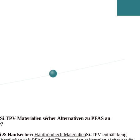
 Si-TPV-Materialien sécher Alternativen zu PFAS an
r?
i & Hautsécher:
Hautfrëndlech Materialien
Si-TPV enthält keng