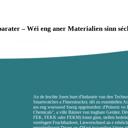
arater – Wéi eng aner Materialien sinn sé
An de leschte Joren huet d'Industrie vun den Techno
Smartwatches a Fitnesstracker, déi zu essentiellen 
ass eng wuessend Suerg opgetrueden: d'Präsenz vu P
Chemicals", a ville Bänner vun tragbare Geräter. D
FEK, FEKK oder FEKM) fonnt ginn, stellen bedeite
verréngert Fruchtbarkeet, Liewerschued an e erhéich
reegelméissegt Droen op d'Haut iwwerdroe kënne gi