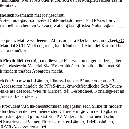
Chemikalien wéi PFAS oder Fluor, sou datt et komplett sécher ass fir
tkontakt.
ëndlech:
Gemaach mat fortgeschratt
éitstechnologie,
modifizéiert Silikonelastomeren Si-TPV
ass fräi vu
a mëllmaachenden Ueleger, wat eng laangfristeg Nohaltegkeet
 bequem: Mat iwwerleeëner Abrasiouns- a Fleckenbeständegkeet,
3C
 Material Si-TPV
bitt eng mëll, hautfrëndlech Textur, déi Komfort bei
en garantéiert.
 Flexibilitéit:
Verfügbar a liewege Faarwen an enger seideg glatter
mëllt elastescht Material Si-TPV
kombinéiert Funktionalitéit mat Stil,
fir modern tragbar Apparater mécht.
ech ëm Smartwatch-Bänner, Fitness-Tracker-Bänner oder aner 3c
 Accessoiren handelt, de PFAS-fräie, ëmweltfrëndleche Soft-Touch-
Silike ass déi ideal Wiel fir Marken, déi Gesondheet, Nohaltegkeet an
prioritär behandelen.
e Produzent vu Silikonelastomeren engagéiert sech Silike fir modern
 bidden, déi den evoluéierenden Ufuerderunge vun der tragbarer
ndustrie gerecht ginn. Eist Si-TPV-Material transforméiert scho
i Smartwatch-Bänner, Fitness-Tracker-Bänner, Telefonshüllen,
AR/VR-Accessoiren a méi...