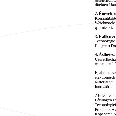
geféierlech 
direkten Hau
2. Ëmweltfr
Kompatibilit
Weichmacher 
garantéiert.
3. Haltbar &
Technologie
längerem Dro
4. Ästhetesch
Uewerfläch,
wat et ideal 
Egal ob et s
elektronesch
Material vu 
Innovatioun 
Als féierend
Léisungen ze
Technologiei
Produkter wé
Kopfhörer, 